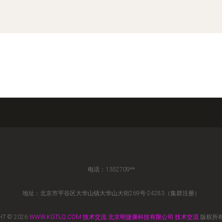
电话：1352709**
地址：北京市平谷区大华山镇大华山大街269号-24283（集群注册）
HT © 2026
WWW.KGTLQ.COM
技术交流
北京明捷康科技有限公司
技术交流
版权所