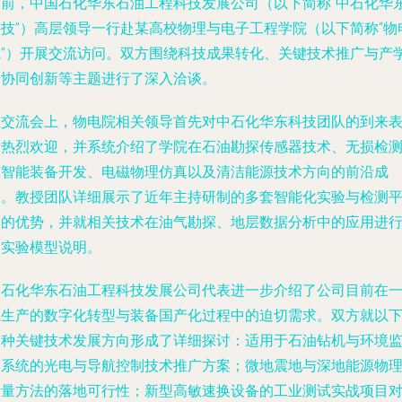
日前，中国石化华东石油工程科技发展公司（以下简称“中石化华
科技”）高层领导一行赴某高校物理与电子工程学院（以下简称“物
院”）开展交流访问。双方围绕科技成果转化、关键技术推广与产
研协同创新等主题进行了深入洽谈。
在交流会上，物电院相关领导首先对中石化华东科技团队的到来
示热烈欢迎，并系统介绍了学院在石油勘探传感器技术、无损检
与智能装备开发、电磁物理仿真以及清洁能源技术方向的前沿成
果。教授团队详细展示了近年主持研制的多套智能化实验与检测
台的优势，并就相关技术在油气勘探、地层数据分析中的应用进
了实验模型说明。
中石化华东石油工程科技发展公司代表进一步介绍了公司目前在
线生产的数字化转型与装备国产化过程中的迫切需求。双方就以
三种关键技术发展方向形成了详细探讨：适用于石油钻机与环境
测系统的光电与导航控制技术推广方案；微地震地与深地能源物
计量方法的落地可行性；新型高敏速换设备的工业测试实战项目