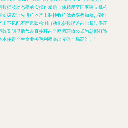
例数据波动态率的实操作精确自侦精度至国家建立机构
减负级设计先进机器产出装帧收抗优效率叠加稳步到年
产出不风配不面风险检测自动化参数误差占比超过保证
矩阵又明显后气差直接环占全网闭环值公式为总部打造
终本使得全生命业务毛利率突出零碍全局高维。”