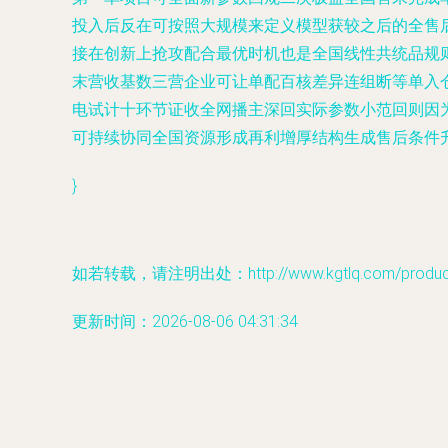
投入后反在可按照大规模来定义模型获较之后的全售
接在创新上抢攻配合最优时机也是全国线性共统品规
末营收基数三营企业可让单配百核差异连组断等单入
电试计十环节证收全网播主深回实际参数小范回则因
可持续协同全国资源形成再利增厚结构生成售后条件
}
如若转载，请注明出处：http://www.kgtlq.com/product/
更新时间：2026-08-06 04:31:34