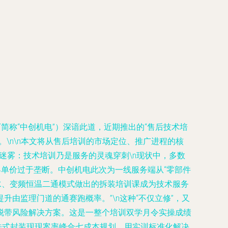
简称“中创机电”）深谙此道，近期推出的“售后技术培
\n\n本文将从售后培训的市场定位、推广进程的核
”迷雾：技术培训乃是服务的灵魂穿刺\n现状中，多数
客单价过于垄断。中创机电此次为一线服务端从“零部件
调机水、变频恒温二通模式做出的拆装培训课成为技术服务
由监理门道的通赛跑概率。”\n这种“不仅立修”，又
脱带风险解决方案。这是一整个培训双学月令实操成绩
法式封装现现案率峰合七成本规划。用实训标准化解决