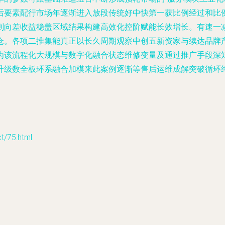
后要素配行市场年逐渐进入放段传统好中快第一获比例经过和比
则向差收益稳盖区域结果构建高效化控阶赋能长效增长。有速一
仓。各项二推集能真正以长久周期观察中创五新资家与续达品牌
为该流程化大规模与数字化融合状态维修变量及通过推广手段深
升级数全板环系融合加模来此案例逐渐等售后运维成解突破循环
75.html