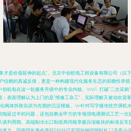
务才是价值延伸的起点”。北京中创机电工程设备有限公司（以下
户信赖的真诚反馈，更是一种构建现代化服务生态的前瞻性举措。
机电在这一轮服务升级中的专业内核。\n\n1. 打破“二次采购
：表面理解认为上门的是“维修工杂工”，实际理解又被动欢迎
师集中消化阀体拆胀实训为先期的沉淀模板。\n•针对写字楼传统空
拖延过半的问题，还包括教会甲方的专项强电调测试工艺一次提升
长谈判周期。高端制冷出口制造商同能享极压缩板块的标准反车
速力。回南国长寿命项目PAMA已实现短融回报时长12月底小