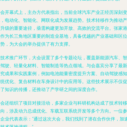
大会开幕式上，主办方代表指出，当前全球汽车产业正经历深刻
革，电动化、智能化、网联化成为发展趋势。技术转移作为推动
业升级的重要途径，亟需构建更加开放、高效的交流平台。张家
市作为长三角地区重要的制造业基地，具备优越的产业基础和区
优势，为大会的举办提供了有力支撑。
在技术推广环节，大会设置了多个专题论坛，覆盖新能源汽车、
能驾驶、轻量化材料、智能制造等热点领域。与会嘉宾分享了最
研究成果和实践案例，例如电池能量密度提升方案、自动驾驶感
系统优化、复合材料在车身设计中的应用等。这些技术展示不仅
进了知识的传播，还推动了产学研之间的深度合作。
大会还组织了项目对接活动，多家企业与科研机构达成了技术转
意向，涉及动力总成优化、车载互联系统开发等多个方向。一位
会企业代表表示：“通过这次大会，我们找到了潜在合作伙伴，加
技术落地进程。”