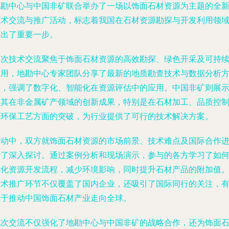
地勘中心与中国非矿联合举办了一场以饰面石材资源为主题的全
技术交流与推广活动，标志着我国在石材资源勘探与开发利用领
迈出了重要一步。
本次技术交流聚焦于饰面石材资源的高效勘探、绿色开采及可持
利用，地勘中心专家团队分享了最新的地质勘查技术与数据分析
法，强调了数字化、智能化在资源评估中的应用。中国非矿则展
了其在非金属矿产领域的创新成果，特别是在石材加工、品质控
及环保工艺方面的突破，为行业提供了可行的技术解决方案。
活动中，双方就饰面石材资源的市场前景、技术难点及国际合作
行了深入探讨。通过案例分析和现场演示，参与的各方学习了如
优化资源开发流程，减少环境影响，同时提升石材产品的附加值
技术推广环节不仅覆盖了国内企业，还吸引了国际同行的关注，
助于推动中国饰面石材产业走向全球。
此次交流不仅强化了地勘中心与中国非矿的战略合作，还为饰面